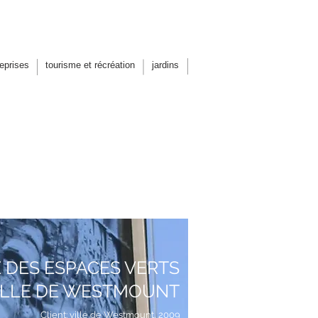
rbain
reprises
tourisme et récréation
jardins
 DES ESPACES VERTS
VILLE DE WESTMOUNT
Client: ville de Westmount, 2009