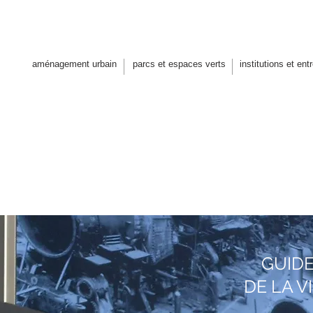
 architectes paysagistes design u
aménagement urbain
parcs et espaces verts
institutions et ent
GUIDE
DE LA 