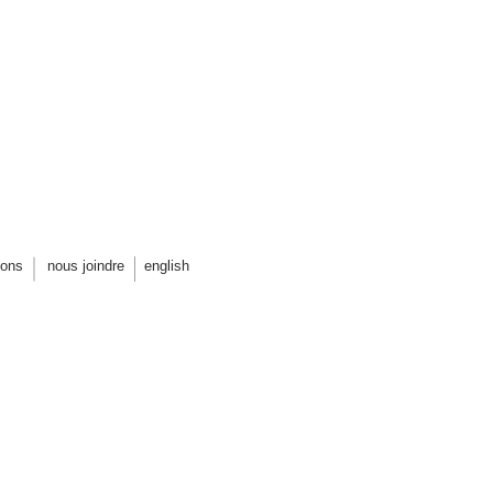
DURE DU PARC LAFONTAINE
restauration et aménagements
ions
nous joindre
english