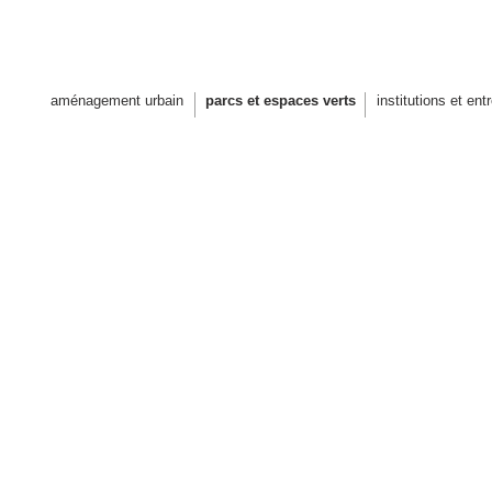
 architectes paysagistes design u
aménagement urbain
parcs et espaces verts
institutions et ent