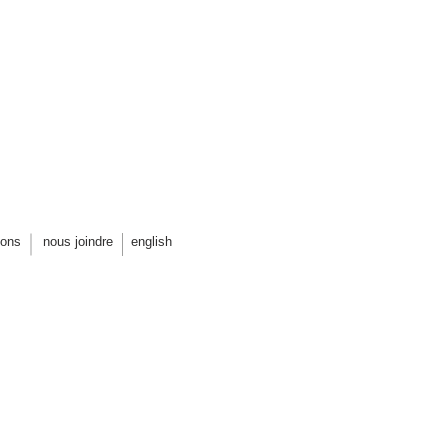
DE LA COULÉE GROU
prix d'excellence de l'AAPC, 2005
ions
nous joindre
english