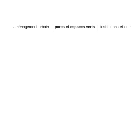
 architectes paysagistes design u
aménagement urbain
parcs et espaces verts
institutions et ent