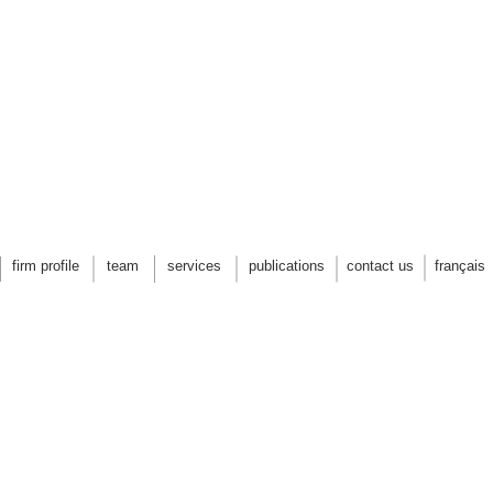
PASSAGE CHAR
CSLA award of excell
firm profile
team
services
publications
contact us
français