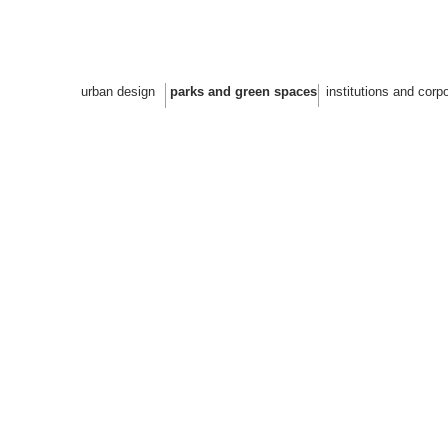
 architectes paysagistes design u
urban design
parks and green spaces
institutions and corp