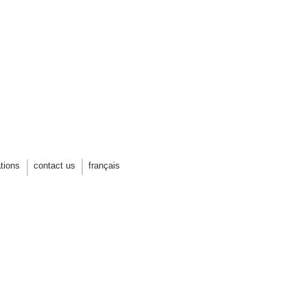
PLAGE DE L'EST
projet de concours
ations
contact us
français