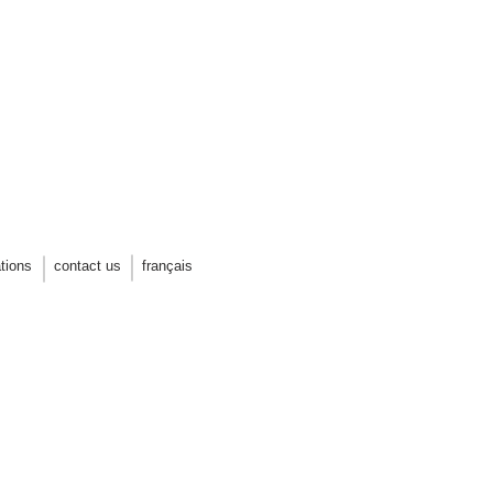
LIMONADE
solidarity ecotourism project, Haiti
ations
contact us
français