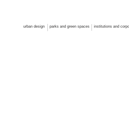
 architectes paysagistes design u
urban design
parks and green spaces
institutions and corp