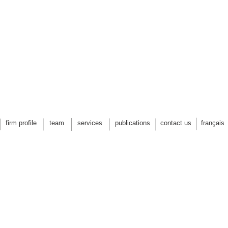
PARC NATUREL JACQUES-BON
centre d'interprétation d
firm profile
team
services
publications
contact us
français